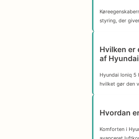
Køreegenskabern
styring, der giv
Hvilken er
af Hyundai
Hyundai Ioniq 5
hvilket gør den v
Hvordan er
Komforten i Hyun
avanceret luftko