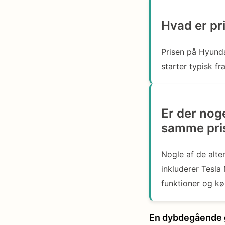
Hvad er pr
Prisen på Hyunda
starter typisk f
Er der nog
samme pris
Nogle af de alte
inkluderer Tesla
funktioner og k
En dybdegående g