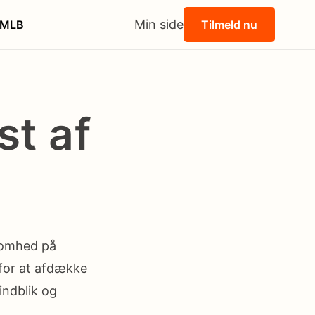
Min side
MLB
Tilmeld nu
t af
somhed på
for at afdække
indblik og