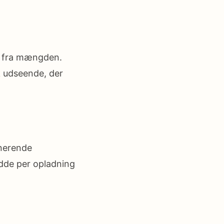
ud fra mængden.
k udseende, der
onerende
idde per opladning