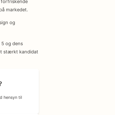
 forfriskende
 på markedet.
sign og
q 5 og dens
et stærkt kandidat
?
d hensyn til