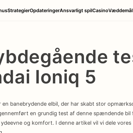
nus
Strategier
Opdateringer
Ansvarligt spil
Casino
Væddemål
ybdegående tes
dai Ioniq 5
er en banebrydende elbil, der har skabt stor opmærk
 gennemført en grundig test af denne spændende bil 
ydeevne og komfort. I denne artikel vil vi dele vores 
g.