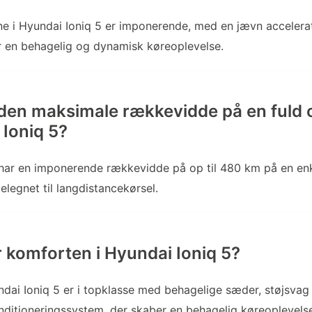
e i Hyundai Ioniq 5 er imponerende, med en jævn accelera
er en behagelig og dynamisk køreoplevelse.
 den maksimale rækkevidde på en fuld 
 Ioniq 5?
 har en imponerende rækkevidde på op til 480 km på en enk
elegnet til langdistancekørsel.
 komforten i Hyundai Ioniq 5?
dai Ioniq 5 er i topklasse med behagelige sæder, støjsvag
nditioneringssystem, der skaber en behagelig køreoplevels