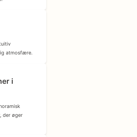
uitiv
lig atmosfære.
er i
anoramisk
, der øger