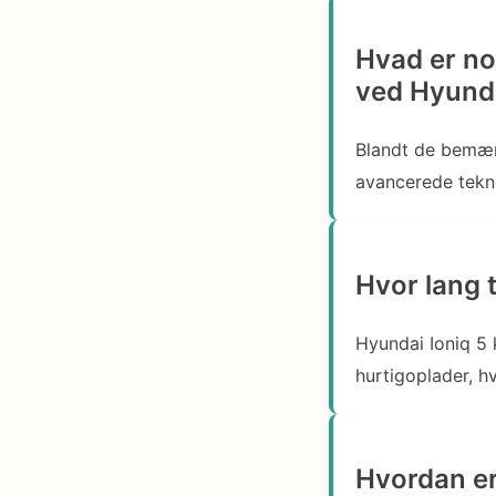
Hvad er no
ved Hyunda
Blandt de bemær
avancerede tekno
Hvor lang t
Hyundai Ioniq 5 
hurtigoplader, hvi
Hvordan er