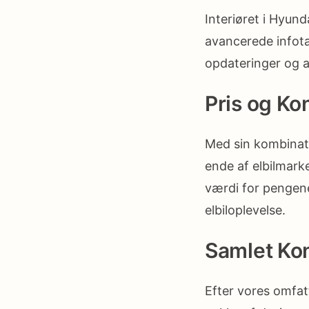
Interiøret i Hyun
avancerede infot
opdateringer og a
Pris og Ko
Med sin kombinati
ende af elbilmar
værdi for pengene
elbiloplevelse.
Samlet Ko
Efter vores omfat