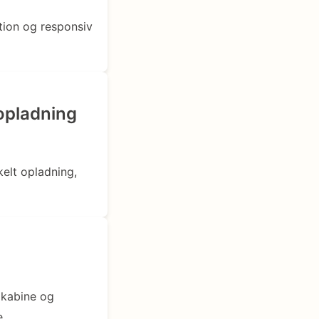
tion og responsiv
opladning
elt opladning,
 kabine og
e.