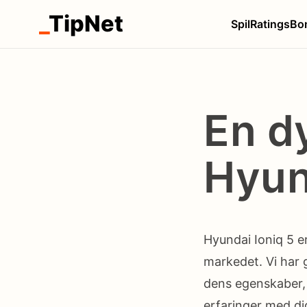
_
TipNet
Spil
Ratings
Bo
En d
Hyun
Hyundai Ioniq 5 
markedet. Vi har
dens egenskaber, 
erfaringer med di