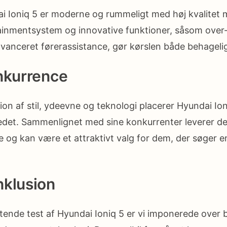
dai Ioniq 5 er moderne og rummeligt med høj kvalitet m
ainmentsystem og innovative funktioner, såsom over-
vanceret førerassistance, gør kørslen både behagelig
nkurrence
on af stil, ydeevne og teknologi placerer Hyundai Ioni
kedet. Sammenlignet med sine konkurrenter leverer d
 og kan være et attraktivt valg for dem, der søger 
nklusion
tende test af Hyundai Ioniq 5 er vi imponerede over 