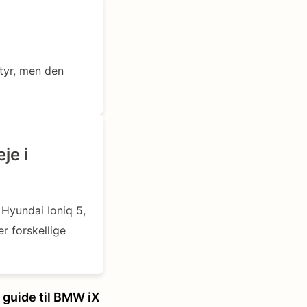
tyr, men den
je i
 Hyundai Ioniq 5,
r forskellige
 guide til BMW iX