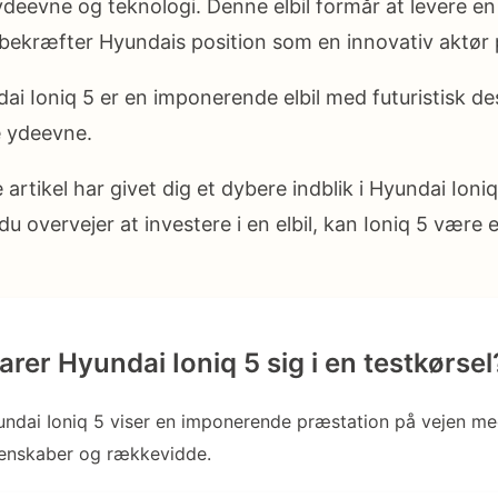
ydeevne og teknologi. Denne elbil formår at levere en
bekræfter Hyundais position som en innovativ aktør
ai Ioniq 5 er en imponerende elbil med futuristisk de
 ydeevne.
 artikel har givet dig et dybere indblik i Hyundai Ioni
u overvejer at investere i en elbil, kan Ioniq 5 være 
rer Hyundai Ioniq 5 sig i en testkørsel
undai Ioniq 5 viser en imponerende præstation på vejen me
enskaber og rækkevidde.