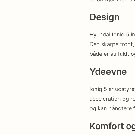
Design
Hyundai Ioniq 5 i
Den skarpe front,
både er stilfuldt
Ydeevne
Ioniq 5 er udstyr
acceleration og r
og kan håndtere f
Komfort o