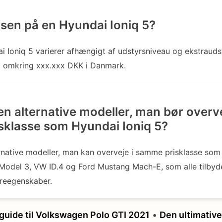
isen på en Hyundai Ioniq 5?
i Ioniq 5 varierer afhængigt af udstyrsniveau og ekstrauds
ra omkring xxx.xxx DKK i Danmark.
en alternative modeller, man bør overve
klasse som Hyundai Ioniq 5?
rnative modeller, man kan overveje i samme prisklasse som
 Model 3, VW ID.4 og Ford Mustang Mach-E, som alle tilbyde
øreegenskaber.
uide til Volkswagen Polo GTI 2021
•
Den ultimative