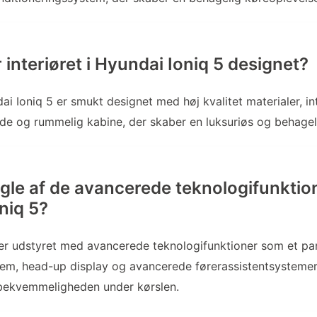
interiøret i Hyundai Ioniq 5 designet?
dai Ioniq 5 er smukt designet med høj kvalitet materialer, int
de og rummelig kabine, der skaber en luksuriøs og behage
gle af de avancerede teknologifunktion
niq 5?
 er udstyret med avancerede teknologifunktioner som et p
em, head-up display og avancerede førerassistentsystemer
bekvemmeligheden under kørslen.