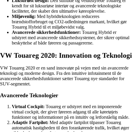
Luksuriøst design:
Den stilfulde og veludstyrede Touareg er
kendt for sit luksuriøse interiør og avancerede teknologiske
faciliteter, der skaber den ultimative køreoplevelse.
Miljøvenlig:
Med hybridteknologien reduceres
brændstofforbruget og CO2-udledningen markant, hvilket gør
Touareg Hybrid til et miljøbevidst valg.
Avancerede sikkerhedsfunktioner:
Touareg Hybrid er
udstyret med avancerede sikkerhedssystemer, der sikrer optimal
beskyttelse af både føreren og passagererne.
VW Touareg 2020: Innovation og Teknologi
VW Touareg 2020 er en sand innovatør på vejen med sin avancerede
teknologi og moderne design. Fra den intuitive infotainment til de
avancerede sikkerhedsfunktioner sætter Touareg nye standarder for
SUV-segmentet.
Avancerede Teknologier
Virtual Cockpit:
Touareg er udstyret med en imponerende
virtual cockpit, der giver føreren adgang til alle køretøjets
funktioner og informationer på en intuitiv og letforståelig måde.
Adaptiv Fartpilot:
Med adaptiv fartpilot tilpasser Touareg
automatisk hastigheden til den forankørende trafik, hvilket øger