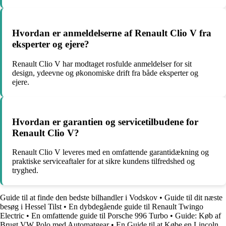
Hvordan er anmeldelserne af Renault Clio V fra
eksperter og ejere?
Renault Clio V har modtaget rosfulde anmeldelser for sit
design, ydeevne og økonomiske drift fra både eksperter og
ejere.
Hvordan er garantien og servicetilbudene for
Renault Clio V?
Renault Clio V leveres med en omfattende garantidækning og
praktiske serviceaftaler for at sikre kundens tilfredshed og
tryghed.
Guide til at finde den bedste bilhandler i Vodskov
•
Guide til dit næste
besøg i Hessel Tilst
•
En dybdegående guide til Renault Twingo
Electric
•
En omfattende guide til Porsche 996 Turbo
•
Guide: Køb af
Brugt VW Polo med Automatgear
•
En Guide til at Købe en Lincoln