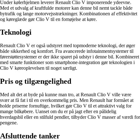
Under kølerhjelmen leverer Renault Clio V imponerende ydeevne.
Med et udvalg af kraftfulde motorer kan denne bil nemt tackle både
bytrafik og lange motorvejsstrækninger. Kombinationen af effektivitet
og køreglæde gør Clio V til en fornøjelse at køre.
Teknologi
Renault Clio V er også udstyret med topmoderne teknologi, der øger
både sikkerhed og komfort. Fra avancerede infotainmentsystemer til
førerstøttesystemer er der ikke sparet på udstyr i denne bil. Kombineret
med smarte funktioner som smartphone-integration gør teknologien i
Clio V køreoplevelsen til noget særligt.
Pris og tilgængelighed
Med alt det at byde på kunne man tro, at Renault Clio V ville være
svær at få fat i til en overkommelig pris. Men Renault har formået at
holde priserne fornuftige, hvilket gør Clio V til et attraktivt valg for
mange bilkøbere. Uanset om du er på jagt efter en pålidelig
hverdagsbil eller en stilfuld pendler, tilbyder Clio V masser af værdi for
pengene.
Afsluttende tanker