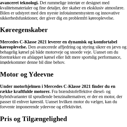
avanceret teknologi.
Det rummelige interiør er designet med
kvalitetsmaterialer og fine detaljer, der skaber en eksklusiv atmosfære.
Bilen er udstyret med den nyeste infotainmentsystem og innovative
sikkerhedsfunktioner, der giver dig en problemfri køreoplevelse.
Køreegenskaber
Mercedes C-Klasse 2021 leverer en dynamisk og komfortabel
køreoplevelse.
Den avancerede affjedring og styring sikrer en jævn og
behagelig kørsel på både motorveje og snoede veje. Uanset om du
foretrækker en afslappet kørsel eller lidt mere sportslig performance,
imødekommer denne bil dine behov.
Motor og Ydeevne
Under motorhjelmen i Mercedes C-Klasse 2021 finder du en
række kraftfulde motorer.
Fra brændstofeffektive diesel- og
hybridvarianter til sprudlende benzinalternativer, er der en motor, der
passer til enhver kørestil. Uanset hvilken motor du vælger, kan du
forvente imponerende ydeevne og effektivitet.
Pris og Tilgængelighed