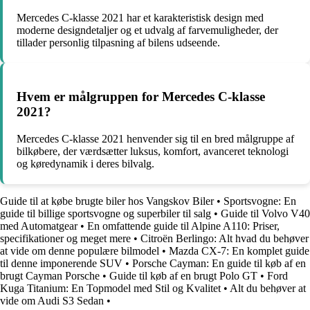
Mercedes C-klasse 2021 har et karakteristisk design med
moderne designdetaljer og et udvalg af farvemuligheder, der
tillader personlig tilpasning af bilens udseende.
Hvem er målgruppen for Mercedes C-klasse
2021?
Mercedes C-klasse 2021 henvender sig til en bred målgruppe af
bilkøbere, der værdsætter luksus, komfort, avanceret teknologi
og køredynamik i deres bilvalg.
Guide til at købe brugte biler hos Vangskov Biler
•
Sportsvogne: En
guide til billige sportsvogne og superbiler til salg
•
Guide til Volvo V40
med Automatgear
•
En omfattende guide til Alpine A110: Priser,
specifikationer og meget mere
•
Citroën Berlingo: Alt hvad du behøver
at vide om denne populære bilmodel
•
Mazda CX-7: En komplet guide
til denne imponerende SUV
•
Porsche Cayman: En guide til køb af en
brugt Cayman Porsche
•
Guide til køb af en brugt Polo GT
•
Ford
Kuga Titanium: En Topmodel med Stil og Kvalitet
•
Alt du behøver at
vide om Audi S3 Sedan
•