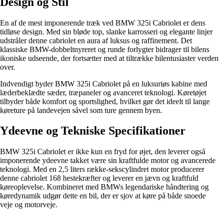
Design og Stil
En af de mest imponerende træk ved BMW 325i Cabriolet er dens
tidløse design. Med sin bløde top, slanke karrosseri og elegante linjer
udstråler denne cabriolet en aura af luksus og raffinement. Det
klassiske BMW-dobbeltnyreret og runde forlygter bidrager til bilens
ikoniske udseende, der fortsætter med at tiltrække bilentusiaster verden
over.
Indvendigt byder BMW 325i Cabriolet på en luksuriøs kabine med
læderbeklædte sæder, træpaneler og avanceret teknologi. Køretøjet
tilbyder både komfort og sportslighed, hvilket gør det ideelt til lange
køreture på landevejen såvel som ture gennem byen.
Ydeevne og Tekniske Specifikationer
BMW 325i Cabriolet er ikke kun en fryd for øjet, den leverer også
imponerende ydeevne takket være sin kraftfulde motor og avancerede
teknologi. Med en 2,5 liters række-sekscylindret motor producerer
denne cabriolet 168 hestekræfter og leverer en jævn og kraftfuld
køreoplevelse. Kombineret med BMWs legendariske håndtering og
køredynamik udgør dette en bil, der er sjov at køre på både snoede
veje og motorveje.