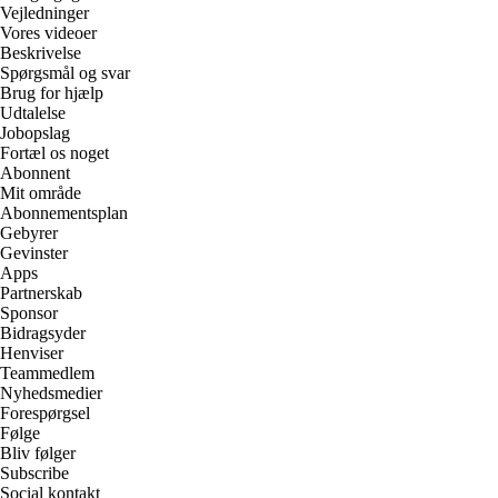
Vejledninger
Vores videoer
Beskrivelse
Spørgsmål og svar
Brug for hjælp
Udtalelse
Jobopslag
Fortæl os noget
Abonnent
Mit område
Abonnementsplan
Gebyrer
Gevinster
Apps
Partnerskab
Sponsor
Bidragsyder
Henviser
Teammedlem
Nyhedsmedier
Forespørgsel
Følge
Bliv følger
Subscribe
Social kontakt