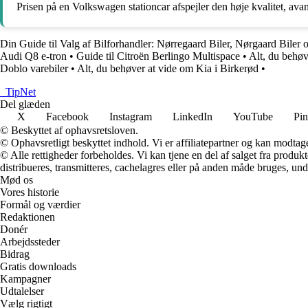
Prisen på en Volkswagen stationcar afspejler den høje kvalitet, av
Din Guide til Valg af Bilforhandler: Nørregaard Biler, Nørgaard Bile
Audi Q8 e-tron
•
Guide til Citroën Berlingo Multispace
•
Alt, du beh
Doblo varebiler
•
Alt, du behøver at vide om Kia i Birkerød
•
_
TipNet
Del glæden
X
Facebook
Instagram
LinkedIn
YouTube
Pin
© Beskyttet af ophavsretsloven.
© Ophavsretligt beskyttet indhold. Vi er affiliatepartner og kan modtag
© Alle rettigheder forbeholdes. Vi kan tjene en del af salget fra produk
distribueres, transmitteres, cachelagres eller på anden måde bruges, und
Mød os
Vores historie
Formål og værdier
Redaktionen
Donér
Arbejdssteder
Bidrag
Gratis downloads
Kampagner
Udtalelser
Vælg rigtigt