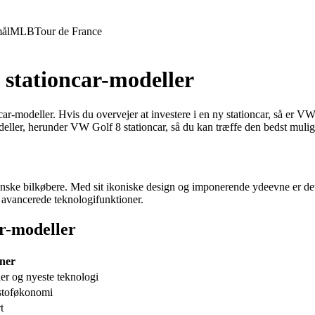
ål
MLB
Tour de France
 stationcar-modeller
odeller. Hvis du overvejer at investere i en ny stationcar, så er VW Go
deller, herunder VW Golf 8 stationcar, så du kan træffe den bedst mulig
ke bilkøbere. Med sit ikoniske design og imponerende ydeevne er det let 
 avancerede teknologifunktioner.
ar-modeller
oner
er og nyeste teknologi
stoføkonomi
t