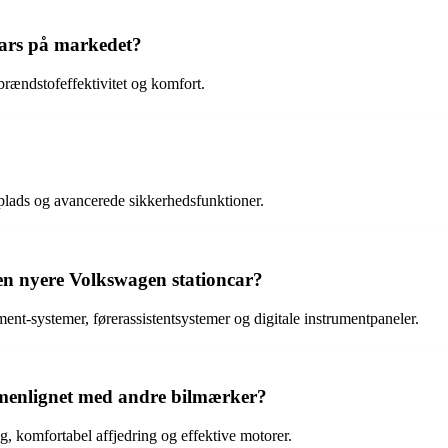
ncars på markedet?
rændstofeffektivitet og komfort.
d plads og avancerede sikkerhedsfunktioner.
 en nyere Volkswagen stationcar?
nt-systemer, førerassistentsystemer og digitale instrumentpaneler.
mmenlignet med andre bilmærker?
g, komfortabel affjedring og effektive motorer.