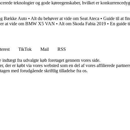
ancerede teknologier og gode køreegenskaber, hvilket er konkurrencedyg
r og Bække Auto
•
Alt du behøver at vide om Seat Ateca
•
Guide til at f
øver at vide om BMW X5 VAN
•
Alt om Skoda Fabia 2019
•
En guide t
terest
TikTok
Mail
RSS
e indtægt fra udvalgte køb foretaget gennem vores side.
ter, der er købt via vores websted som en del af vores affilierede partn
tagen med forudgående skriftlig tilladelse fra os.