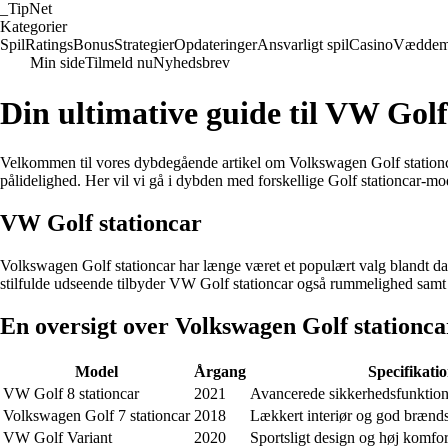
_
TipNet
Kategorier
Spil
Ratings
Bonus
Strategier
Opdateringer
Ansvarligt spil
Casino
Væddem
Min side
Tilmeld nu
Nyhedsbrev
Din ultimative guide til VW Golf
Velkommen til vores dybdegående artikel om Volkswagen Golf stationcar-m
pålidelighed. Her vil vi gå i dybden med forskellige Golf stationcar-mo
VW Golf stationcar
Volkswagen Golf stationcar har længe været et populært valg blandt dans
stilfulde udseende tilbyder VW Golf stationcar også rummelighed samt
En oversigt over Volkswagen Golf stationc
Model
Årgang
Specifikati
VW Golf 8 stationcar
2021
Avancerede sikkerhedsfunktion
Volkswagen Golf 7 stationcar
2018
Lækkert interiør og god brænd
VW Golf Variant
2020
Sportsligt design og høj komfor