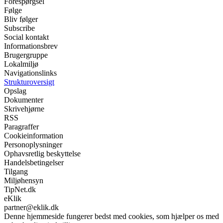
Forespørgsel
Følge
Bliv følger
Subscribe
Social kontakt
Informationsbrev
Brugergruppe
Lokalmiljø
Navigationslinks
Strukturoversigt
Opslag
Dokumenter
Skrivehjørne
RSS
Paragraffer
Cookieinformation
Personoplysninger
Ophavsretlig beskyttelse
Handelsbetingelser
Tilgang
Miljøhensyn
TipNet.dk
eKlik
partner@eklik.dk
Denne hjemmeside fungerer bedst med cookies, som hjælper os med