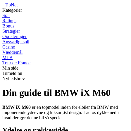
_
TipNet
Kategorier
Spil
Ratings
Bonus
Strategier
Opdateringer
Ansvarligt spil
Casino
Væddemål
MLB
Tour de France
Min side
Tilmeld nu
Nyhedsbrev
Din guide til BMW iX M60
BMW iX M60
er en topmodel inden for elbiler fra BMW med
imponerende ydeevne og luksuriøst design. Lad os dykke ned i
hvad der gør denne bil så speciel.
Ydelse og rækkevidde