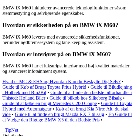
BMW iX M60 inkluderer avancerede teknologifunktioner såsom
stemmestyring og selvkørende egenskaber.
Hvordan er sikkerheden på en BMW iX M60?
BMW iX M60 leveres med avancerede sikkerhedsfunktioner,
herunder nødbremsesystem og lane-keeping assistent.
Hvordan er interiøret på en BMW iX M60?
BMW iX M60 har et luksuriøst interiør med høj kvalitet materialer
og avanceret infotainment system.
Hvad er MG & EHS og Hvordan Kan du Beskytte Dig Selv?
•
Guide til Køb af Brugt Toyota Prius Hybrid
•
Guide til Biludlejning
i Holbæk med Bin2Bil
•
Guide til at finde den bedste bilforhandler i
Thisted: Højland Biler
•
Guide til bilkøb hos Silkeborg Bilsalg
•
Guide til at købe en brugt Mercedes C200 Coupe
•
Guide til Toyota
Hybrid med Automatgear
•
Køb af en brugt Kia Niro: Alt, du skal
vide
•
Guide til at finde en brugt Mazda RX-7 til salg
•
En Guide til
at Vælge den Rigtige BMW X5 til den Bedste Pris
•
_
TipNet
Del glæden