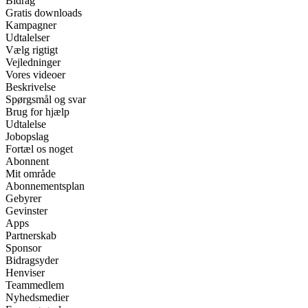
Bidrag
Gratis downloads
Kampagner
Udtalelser
Vælg rigtigt
Vejledninger
Vores videoer
Beskrivelse
Spørgsmål og svar
Brug for hjælp
Udtalelse
Jobopslag
Fortæl os noget
Abonnent
Mit område
Abonnementsplan
Gebyrer
Gevinster
Apps
Partnerskab
Sponsor
Bidragsyder
Henviser
Teammedlem
Nyhedsmedier