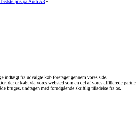
n bedste pris på Audi A3
•
age indtægt fra udvalgte køb foretaget gennem vores side.
ukter, der er købt via vores websted som en del af vores affilierede par
åde bruges, undtagen med forudgående skriftlig tilladelse fra os.