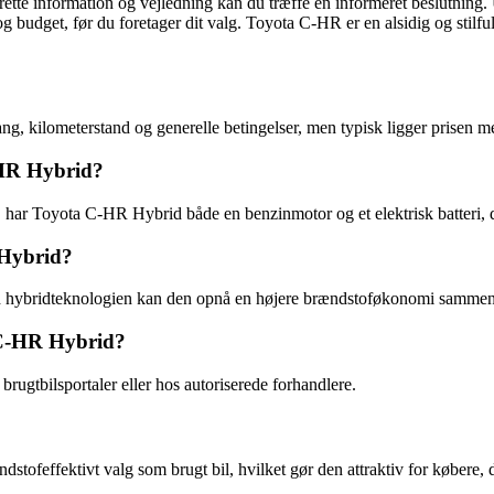
ette information og vejledning kan du træffe en informeret beslutning.
r og budget, før du foretager dit valg. Toyota C-HR er en alsidig og stil
g, kilometerstand og generelle betingelser, men typisk ligger prisen m
CHR Hybrid?
 har Toyota C-HR Hybrid både en benzinmotor og et elektrisk batteri, d
 Hybrid?
d hybridteknologien kan den opnå en højere brændstoføkonomi sammenlig
 C-HR Hybrid?
rugtbilsportaler eller hos autoriserede forhandlere.
dstofeffektivt valg som brugt bil, hvilket gør den attraktiv for købere