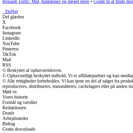
Renault Trafic: Mål, funktioner og meget mere
•
Guide til at finde de
_
TipNet
Del glæden
X
Facebook
Instagram
LinkedIn
YouTube
Pinterest
TikTok
Mail
RSS
© Beskyttet af ophavsretsloven.
© Ophavsretligt beskyttet indhold. Vi er affiliatepartner og kan modt
© Alle rettigheder forbeholdes. Vi kan tjene en del af salget fra prod
reproduceres, distribueres, transmitteres, cachelagres eller på anden m
Mød os
Vores historie
Formål og værdier
Redaktionen
Donér
Arbejdssteder
Bidrag
Gratis downloads