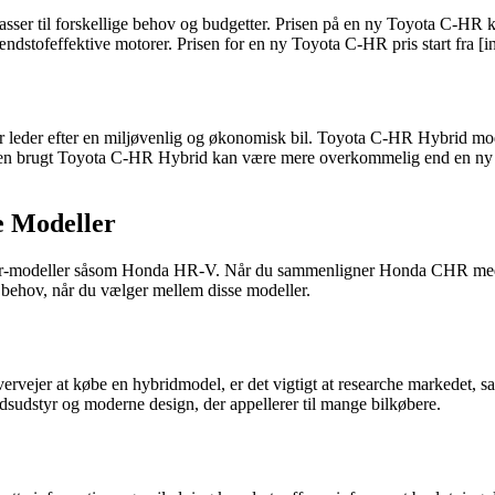
passer til forskellige behov og budgetter. Prisen på en ny Toyota C-HR 
stofeffektive motorer. Prisen for en ny Toyota C-HR pris start fra [ind
 leder efter en miljøvenlig og økonomisk bil. Toyota C-HR Hybrid mod
en brugt Toyota C-HR Hybrid kan være mere overkommelig end en ny mode
 Modeller
r-modeller såsom Honda HR-V. Når du sammenligner Honda CHR med T
g behov, når du vælger mellem disse modeller.
ervejer at købe en hybridmodel, er det vigtigt at researche markedet, 
sudstyr og moderne design, der appellerer til mange bilkøbere.