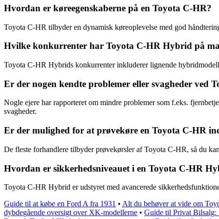
Hvordan er køreegenskaberne på en Toyota C-HR?
Toyota C-HR tilbyder en dynamisk køreoplevelse med god håndtering o
Hvilke konkurrenter har Toyota C-HR Hybrid på ma
Toyota C-HR Hybrids konkurrenter inkluderer lignende hybridmode
Er der nogen kendte problemer eller svagheder ved
Nogle ejere har rapporteret om mindre problemer som f.eks. fjernbetj
svagheder.
Er der mulighed for at prøvekøre en Toyota C-HR i
De fleste forhandlere tilbyder prøvekørsler af Toyota C-HR, så du kan 
Hvordan er sikkerhedsniveauet i en Toyota C-HR Hy
Toyota C-HR Hybrid er udstyret med avancerede sikkerhedsfunktioner s
Guide til at købe en Ford A fra 1931
•
Alt du behøver at vide om Toy
dybdegående oversigt over XK-modellerne
•
Guide til Privat Bilsal