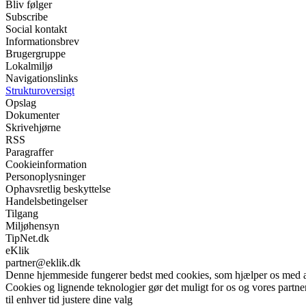
Bliv følger
Subscribe
Social kontakt
Informationsbrev
Brugergruppe
Lokalmiljø
Navigationslinks
Strukturoversigt
Opslag
Dokumenter
Skrivehjørne
RSS
Paragraffer
Cookieinformation
Personoplysninger
Ophavsretlig beskyttelse
Handelsbetingelser
Tilgang
Miljøhensyn
TipNet.dk
eKlik
partner@eklik.dk
Denne hjemmeside fungerer bedst med cookies, som hjælper os med at 
Cookies og lignende teknologier gør det muligt for os og vores partner
til enhver tid justere dine valg