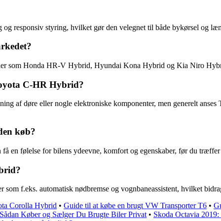
g responsiv styring, hvilket gør den velegnet til både bykørsel og læn
rkedet?
ller som Honda HR-V Hybrid, Hyundai Kona Hybrid og Kia Niro Hybr
 Toyota C-HR Hybrid?
ening af døre eller nogle elektroniske komponenter, men generelt anses
nden køb?
få en følelse for bilens ydeevne, komfort og egenskaber, før du træffer
brid?
om f.eks. automatisk nødbremse og vognbaneassistent, hvilket bidrager 
ota Corolla Hybrid
•
Guide til at købe en brugt VW Transporter T6
•
Gu
g: Sådan Køber og Sælger Du Brugte Biler Privat
•
Skoda Octavia 2019: 