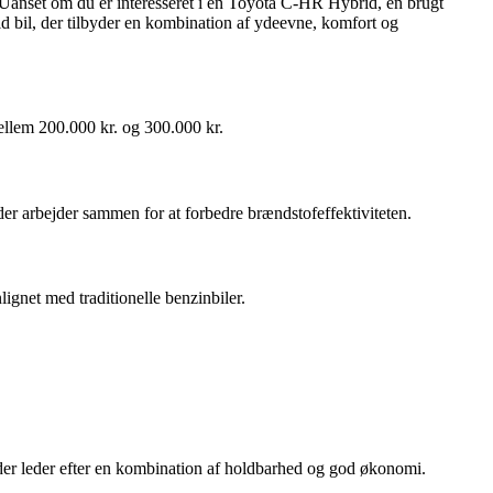
 Uanset om du er interesseret i en Toyota C-HR Hybrid, en brugt
fuld bil, der tilbyder en kombination af ydeevne, komfort og
ellem 200.000 kr. og 300.000 kr.
er arbejder sammen for at forbedre brændstofeffektiviteten.
net med traditionelle benzinbiler.
, der leder efter en kombination af holdbarhed og god økonomi.