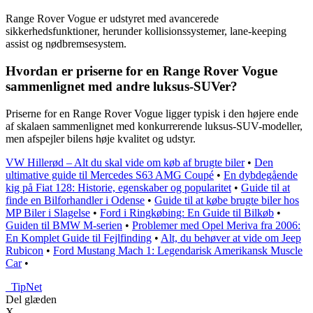
Range Rover Vogue er udstyret med avancerede
sikkerhedsfunktioner, herunder kollisionssystemer, lane-keeping
assist og nødbremsesystem.
Hvordan er priserne for en Range Rover Vogue
sammenlignet med andre luksus-SUVer?
Priserne for en Range Rover Vogue ligger typisk i den højere ende
af skalaen sammenlignet med konkurrerende luksus-SUV-modeller,
men afspejler bilens høje kvalitet og udstyr.
VW Hillerød – Alt du skal vide om køb af brugte biler
•
Den
ultimative guide til Mercedes S63 AMG Coupé
•
En dybdegående
kig på Fiat 128: Historie, egenskaber og popularitet
•
Guide til at
finde en Bilforhandler i Odense
•
Guide til at købe brugte biler hos
MP Biler i Slagelse
•
Ford i Ringkøbing: En Guide til Bilkøb
•
Guiden til BMW M-serien
•
Problemer med Opel Meriva fra 2006:
En Komplet Guide til Fejlfinding
•
Alt, du behøver at vide om Jeep
Rubicon
•
Ford Mustang Mach 1: Legendarisk Amerikansk Muscle
Car
•
_
TipNet
Del glæden
X