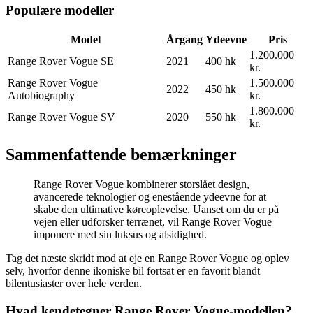
Populære modeller
Model
Årgang
Ydeevne
Pris
1.200.000
Range Rover Vogue SE
2021
400 hk
kr.
Range Rover Vogue
1.500.000
2022
450 hk
Autobiography
kr.
1.800.000
Range Rover Vogue SV
2020
550 hk
kr.
Sammenfattende bemærkninger
Range Rover Vogue kombinerer storslået design,
avancerede teknologier og enestående ydeevne for at
skabe den ultimative køreoplevelse. Uanset om du er på
vejen eller udforsker terrænet, vil Range Rover Vogue
imponere med sin luksus og alsidighed.
Tag det næste skridt mod at eje en Range Rover Vogue og oplev
selv, hvorfor denne ikoniske bil fortsat er en favorit blandt
bilentusiaster over hele verden.
Hvad kendetegner Range Rover Vogue-modellen?