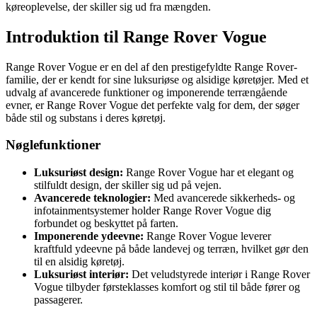
køreoplevelse, der skiller sig ud fra mængden.
Introduktion til Range Rover Vogue
Range Rover Vogue er en del af den prestigefyldte Range Rover-
familie, der er kendt for sine luksuriøse og alsidige køretøjer. Med et
udvalg af avancerede funktioner og imponerende terrængående
evner, er Range Rover Vogue det perfekte valg for dem, der søger
både stil og substans i deres køretøj.
Nøglefunktioner
Luksuriøst design:
Range Rover Vogue har et elegant og
stilfuldt design, der skiller sig ud på vejen.
Avancerede teknologier:
Med avancerede sikkerheds- og
infotainmentsystemer holder Range Rover Vogue dig
forbundet og beskyttet på farten.
Imponerende ydeevne:
Range Rover Vogue leverer
kraftfuld ydeevne på både landevej og terræn, hvilket gør den
til en alsidig køretøj.
Luksuriøst interiør:
Det veludstyrede interiør i Range Rover
Vogue tilbyder førsteklasses komfort og stil til både fører og
passagerer.