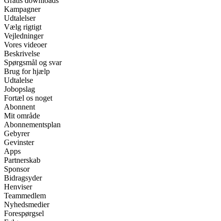
Gratis downloads
Kampagner
Udtalelser
Vælg rigtigt
Vejledninger
Vores videoer
Beskrivelse
Spørgsmål og svar
Brug for hjælp
Udtalelse
Jobopslag
Fortæl os noget
Abonnent
Mit område
Abonnementsplan
Gebyrer
Gevinster
Apps
Partnerskab
Sponsor
Bidragsyder
Henviser
Teammedlem
Nyhedsmedier
Forespørgsel