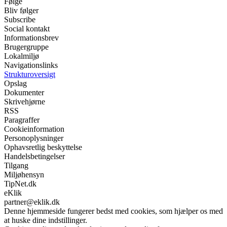
Følge
Bliv følger
Subscribe
Social kontakt
Informationsbrev
Brugergruppe
Lokalmiljø
Navigationslinks
Strukturoversigt
Opslag
Dokumenter
Skrivehjørne
RSS
Paragraffer
Cookieinformation
Personoplysninger
Ophavsretlig beskyttelse
Handelsbetingelser
Tilgang
Miljøhensyn
TipNet.dk
eKlik
partner@eklik.dk
Denne hjemmeside fungerer bedst med cookies, som hjælper os med
at huske dine indstillinger.