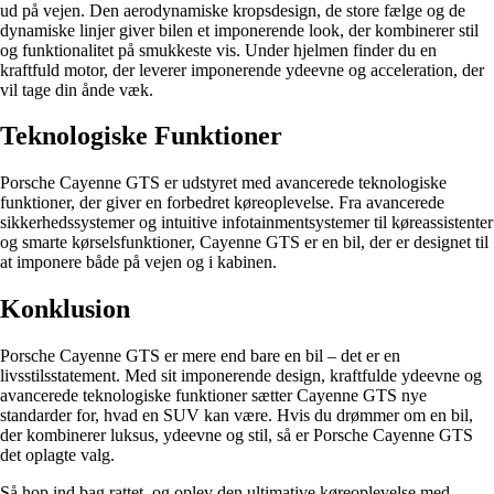
ud på vejen. Den aerodynamiske kropsdesign, de store fælge og de
dynamiske linjer giver bilen et imponerende look, der kombinerer stil
og funktionalitet på smukkeste vis. Under hjelmen finder du en
kraftfuld motor, der leverer imponerende ydeevne og acceleration, der
vil tage din ånde væk.
Teknologiske Funktioner
Porsche Cayenne GTS er udstyret med avancerede teknologiske
funktioner, der giver en forbedret køreoplevelse. Fra avancerede
sikkerhedssystemer og intuitive infotainmentsystemer til køreassistenter
og smarte kørselsfunktioner, Cayenne GTS er en bil, der er designet til
at imponere både på vejen og i kabinen.
Konklusion
Porsche Cayenne GTS er mere end bare en bil – det er en
livsstilsstatement. Med sit imponerende design, kraftfulde ydeevne og
avancerede teknologiske funktioner sætter Cayenne GTS nye
standarder for, hvad en SUV kan være. Hvis du drømmer om en bil,
der kombinerer luksus, ydeevne og stil, så er Porsche Cayenne GTS
det oplagte valg.
Så hop ind bag rattet, og oplev den ultimative køreoplevelse med