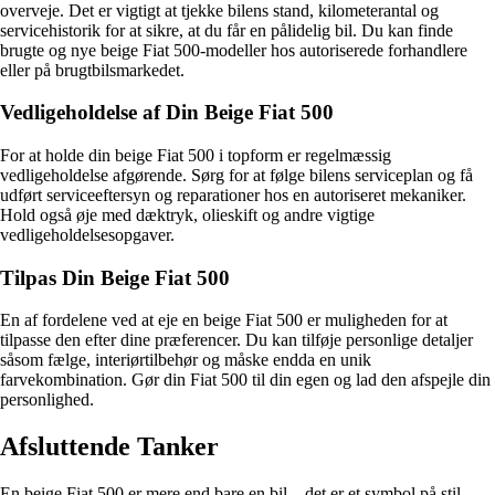
overveje. Det er vigtigt at tjekke bilens stand, kilometerantal og
servicehistorik for at sikre, at du får en pålidelig bil. Du kan finde
brugte og nye beige Fiat 500-modeller hos autoriserede forhandlere
eller på brugtbilsmarkedet.
Vedligeholdelse af Din Beige Fiat 500
For at holde din beige Fiat 500 i topform er regelmæssig
vedligeholdelse afgørende. Sørg for at følge bilens serviceplan og få
udført serviceeftersyn og reparationer hos en autoriseret mekaniker.
Hold også øje med dæktryk, olieskift og andre vigtige
vedligeholdelsesopgaver.
Tilpas Din Beige Fiat 500
En af fordelene ved at eje en beige Fiat 500 er muligheden for at
tilpasse den efter dine præferencer. Du kan tilføje personlige detaljer
såsom fælge, interiørtilbehør og måske endda en unik
farvekombination. Gør din Fiat 500 til din egen og lad den afspejle din
personlighed.
Afsluttende Tanker
En beige Fiat 500 er mere end bare en bil – det er et symbol på stil,