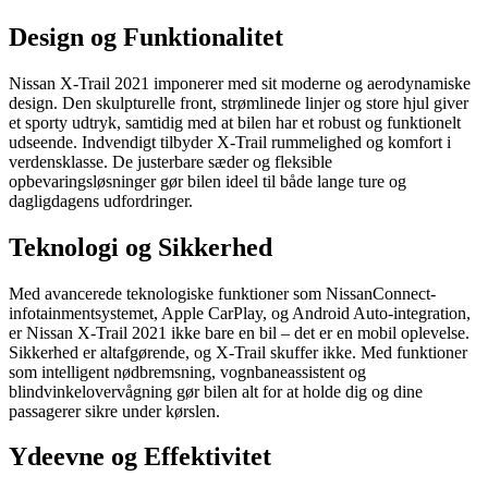
Design og Funktionalitet
Nissan X-Trail 2021 imponerer med sit moderne og aerodynamiske
design. Den skulpturelle front, strømlinede linjer og store hjul giver
et sporty udtryk, samtidig med at bilen har et robust og funktionelt
udseende. Indvendigt tilbyder X-Trail rummelighed og komfort i
verdensklasse. De justerbare sæder og fleksible
opbevaringsløsninger gør bilen ideel til både lange ture og
dagligdagens udfordringer.
Teknologi og Sikkerhed
Med avancerede teknologiske funktioner som NissanConnect-
infotainmentsystemet, Apple CarPlay, og Android Auto-integration,
er Nissan X-Trail 2021 ikke bare en bil – det er en mobil oplevelse.
Sikkerhed er altafgørende, og X-Trail skuffer ikke. Med funktioner
som intelligent nødbremsning, vognbaneassistent og
blindvinkelovervågning gør bilen alt for at holde dig og dine
passagerer sikre under kørslen.
Ydeevne og Effektivitet