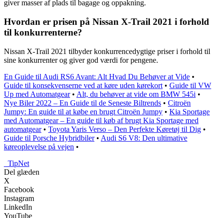
giver masser af plads til bagage og oppakning.
Hvordan er prisen på Nissan X-Trail 2021 i forhold
til konkurrenterne?
Nissan X-Trail 2021 tilbyder konkurrencedygtige priser i forhold til
sine konkurrenter og giver god værdi for pengene.
En Guide til Audi RS6 Avant: Alt Hvad Du Behøver at Vide
•
Guide til konsekvenserne ved at køre uden kørekort
•
Guide til VW
Up med Automatgear
•
Alt, du behøver at vide om BMW 545i
•
Nye Biler 2022 – En Guide til de Seneste Biltrends
•
Citroën
Jumpy: En guide til at købe en brugt Citroën Jumpy
•
Kia Sportage
med Automatgear – En guide til køb af brugt Kia Sportage med
automatgear
•
Toyota Yaris Verso – Den Perfekte Køretøj til Dig
•
Guide til Porsche Hybridbiler
•
Audi S6 V8: Den ultimative
køreoplevelse på vejen
•
_
TipNet
Del glæden
X
Facebook
Instagram
LinkedIn
YouTube