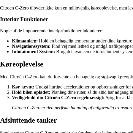
Citroën C-Zero tilbyder ikke kun en miljøvenlig køreoplevelse, men lev
Interiør Funktioner
Nogle af de imponerende interiørfunktioner inkluderer:
Klimaanlæg:
Hold en behagelig temperatur under dine køreture
Navigationssystem:
Find vej med lethed og undgå trafikpropper
Infotainment System:
Brug det avancerede infotainment system 
Køreoplevelse
Med Citroën C-Zero kan du forvente en behagelig og støjsvag køreopleve
Kør jævnt:
Undgå hurtige accelerationer og opbremsninger for a
Hold bilen opladet:
Planlæg dine ruter, så du altid har adgang ti
Vedligehold din Citroën C-Zero regelmæssigt:
Sørg for at få 
Citroën C-Zero er den perfekte blanding af miljøvenlig transport 
Afsluttende tanker
Samlet set er Citroën C-Zero et godt valg for dem, der leder efter en på