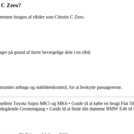
n C Zero?
 fremme brugen af elbiler som Citroën C Zero.
ger på grund af færre bevægelige dele i en elbil.
under airbags og stabilitetskontrol, for at beskytte passagererne.
ge mellem Toyota Supra MK5 og MK6
•
Guide til at købe en brugt Fiat 50
bdegående Gennemgang
•
Guide til at finde din drømme BMW E46 til 