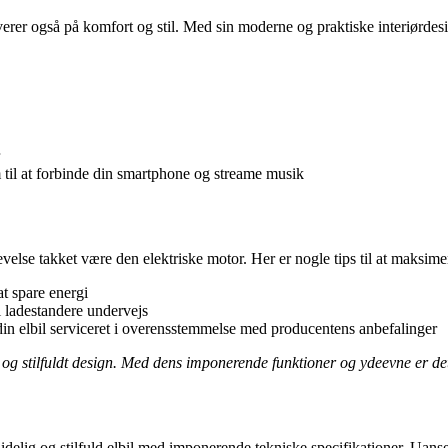
erer også på komfort og stil. Med sin moderne og praktiske interiørdesi
til at forbinde din smartphone og streame musik
lse takket være den elektriske motor. Her er nogle tips til at maksime
t spare energi
l ladestandere undervejs
din elbil serviceret i overensstemmelse med producentens anbefalinger
og stilfuldt design. Med dens imponerende funktioner og ydeevne er det en
lidelig og stilfuld elbil med imponerende tekniske specifikationer. Uanse