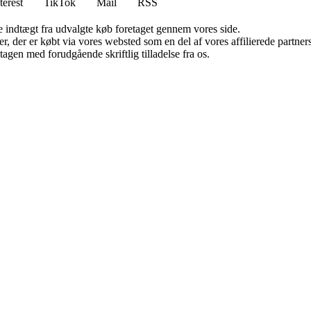
terest
TikTok
Mail
RSS
e indtægt fra udvalgte køb foretaget gennem vores side.
ter, der er købt via vores websted som en del af vores affilierede partn
tagen med forudgående skriftlig tilladelse fra os.