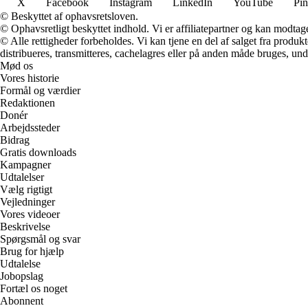
X
Facebook
Instagram
LinkedIn
YouTube
Pin
© Beskyttet af ophavsretsloven.
© Ophavsretligt beskyttet indhold. Vi er affiliatepartner og kan modtag
© Alle rettigheder forbeholdes. Vi kan tjene en del af salget fra produk
distribueres, transmitteres, cachelagres eller på anden måde bruges, und
Mød os
Vores historie
Formål og værdier
Redaktionen
Donér
Arbejdssteder
Bidrag
Gratis downloads
Kampagner
Udtalelser
Vælg rigtigt
Vejledninger
Vores videoer
Beskrivelse
Spørgsmål og svar
Brug for hjælp
Udtalelse
Jobopslag
Fortæl os noget
Abonnent