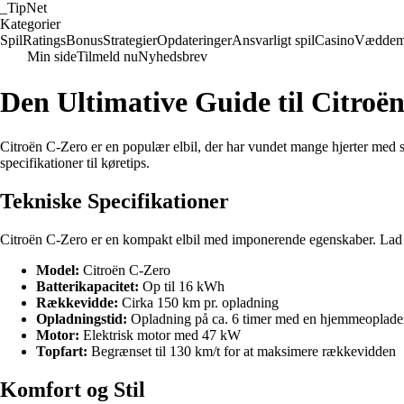
_
TipNet
Kategorier
Spil
Ratings
Bonus
Strategier
Opdateringer
Ansvarligt spil
Casino
Væddem
Min side
Tilmeld nu
Nyhedsbrev
Den Ultimative Guide til Citroë
Citroën C-Zero er en populær elbil, der har vundet mange hjerter med si
specifikationer til køretips.
Tekniske Specifikationer
Citroën C-Zero er en kompakt elbil med imponerende egenskaber. Lad o
Model:
Citroën C-Zero
Batterikapacitet:
Op til 16 kWh
Rækkevidde:
Cirka 150 km pr. opladning
Opladningstid:
Opladning på ca. 6 timer med en hjemmeoplade
Motor:
Elektrisk motor med 47 kW
Topfart:
Begrænset til 130 km/t for at maksimere rækkevidden
Komfort og Stil