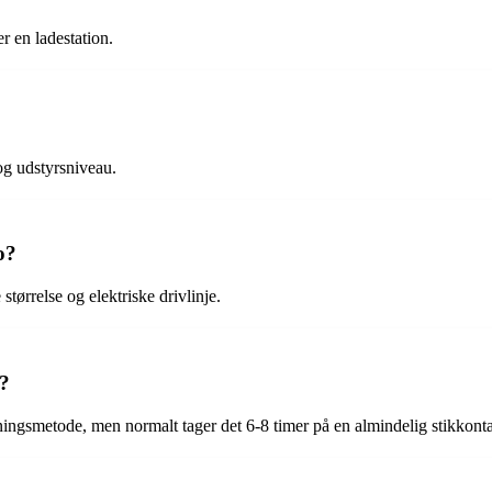
er en ladestation.
og udstyrsniveau.
o?
tørrelse og elektriske drivlinje.
o?
ingsmetode, men normalt tager det 6-8 timer på en almindelig stikkonta