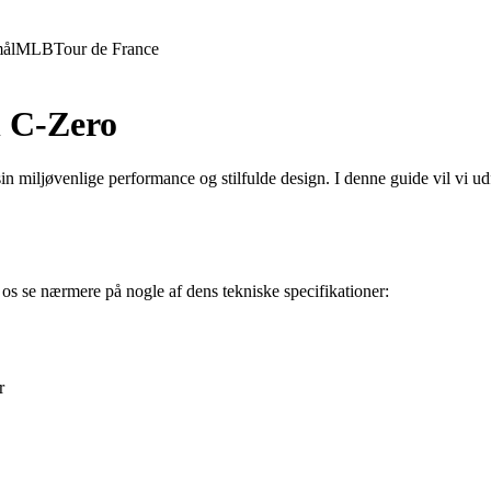
ål
MLB
Tour de France
n C-Zero
n miljøvenlige performance og stilfulde design. I denne guide vil vi ud
s se nærmere på nogle af dens tekniske specifikationer:
r