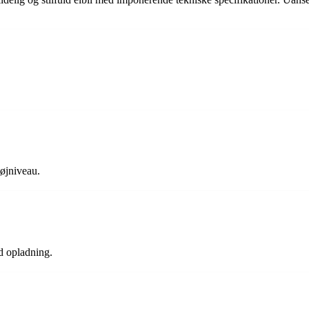
tøjniveau.
d opladning.