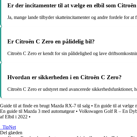
Er der incitamenter til at vælge en elbil som Citroë
Ja, mange lande tilbyder skatteincitamenter og andre fordele for at
Er Citroën C Zero en pålidelig bil?
Citroën C Zero er kendt for sin pålidelighed og lave driftsomkostnin
Hvordan er sikkerheden i en Citroën C Zero?
Citroën C Zero er udstyret med avancerede sikkerhedsfunktioner, her
Guide til at finde en brugt Mazda RX-7 til salg
•
En guide til at væl
En guide til Mazda 3 med automatgear
•
Volkswagen Golf R – En Dy
af Elbil i 2022
•
_
TipNet
Del glæden