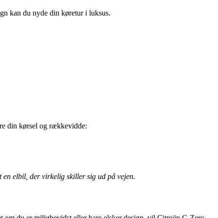
gn kan du nyde din køretur i luksus.
re din kørsel og rækkevidde:
 elbil, der virkelig skiller sig ud på vejen.
t om du er miljøbevidst eller bare elsker design, vil Citroën C-Zero