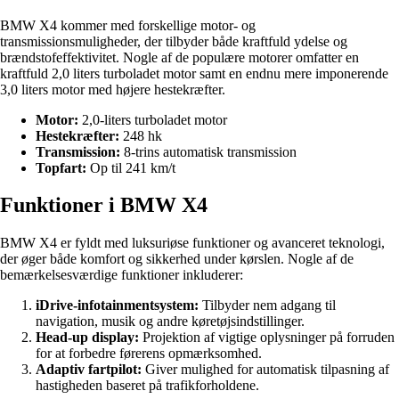
BMW X4 kommer med forskellige motor- og
transmissionsmuligheder, der tilbyder både kraftfuld ydelse og
brændstofeffektivitet. Nogle af de populære motorer omfatter en
kraftfuld 2,0 liters turboladet motor samt en endnu mere imponerende
3,0 liters motor med højere hestekræfter.
Motor:
2,0-liters turboladet motor
Hestekræfter:
248 hk
Transmission:
8-trins automatisk transmission
Topfart:
Op til 241 km/t
Funktioner i BMW X4
BMW X4 er fyldt med luksuriøse funktioner og avanceret teknologi,
der øger både komfort og sikkerhed under kørslen. Nogle af de
bemærkelsesværdige funktioner inkluderer:
iDrive-infotainmentsystem:
Tilbyder nem adgang til
navigation, musik og andre køretøjsindstillinger.
Head-up display:
Projektion af vigtige oplysninger på forruden
for at forbedre førerens opmærksomhed.
Adaptiv fartpilot:
Giver mulighed for automatisk tilpasning af
hastigheden baseret på trafikforholdene.