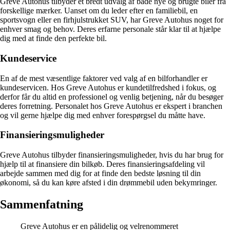
Greve Autohus tilbyder et bredt udvalg af både nye og brugte biler fra
forskellige mærker. Uanset om du leder efter en familiebil, en
sportsvogn eller en firhjulstrukket SUV, har Greve Autohus noget for
enhver smag og behov. Deres erfarne personale står klar til at hjælpe
dig med at finde den perfekte bil.
Kundeservice
En af de mest væsentlige faktorer ved valg af en bilforhandler er
kundeservicen. Hos Greve Autohus er kundetilfredshed i fokus, og
derfor får du altid en professionel og venlig betjening, når du besøger
deres forretning. Personalet hos Greve Autohus er ekspert i branchen
og vil gerne hjælpe dig med enhver forespørgsel du måtte have.
Finansieringsmuligheder
Greve Autohus tilbyder finansieringsmuligheder, hvis du har brug for
hjælp til at finansiere din bilkøb. Deres finansieringsafdeling vil
arbejde sammen med dig for at finde den bedste løsning til din
økonomi, så du kan køre afsted i din drømmebil uden bekymringer.
Sammenfatning
Greve Autohus er en pålidelig og velrenommeret