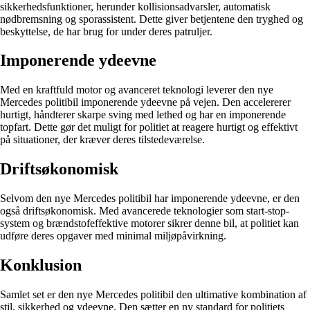
sikkerhedsfunktioner, herunder kollisionsadvarsler, automatisk
nødbremsning og sporassistent. Dette giver betjentene den tryghed og
beskyttelse, de har brug for under deres patruljer.
Imponerende ydeevne
Med en kraftfuld motor og avanceret teknologi leverer den nye
Mercedes politibil imponerende ydeevne på vejen. Den accelererer
hurtigt, håndterer skarpe sving med lethed og har en imponerende
topfart. Dette gør det muligt for politiet at reagere hurtigt og effektivt
på situationer, der kræver deres tilstedeværelse.
Driftsøkonomisk
Selvom den nye Mercedes politibil har imponerende ydeevne, er den
også driftsøkonomisk. Med avancerede teknologier som start-stop-
system og brændstofeffektive motorer sikrer denne bil, at politiet kan
udføre deres opgaver med minimal miljøpåvirkning.
Konklusion
Samlet set er den nye Mercedes politibil den ultimative kombination af
stil, sikkerhed og ydeevne. Den sætter en ny standard for politiets