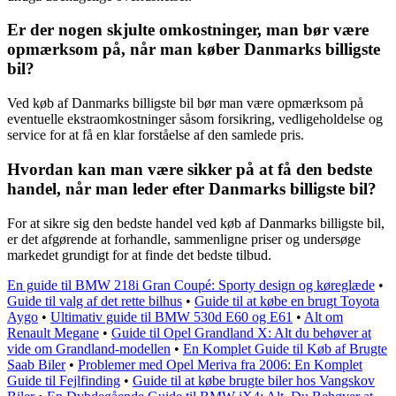
Er der nogen skjulte omkostninger, man bør være
opmærksom på, når man køber Danmarks billigste
bil?
Ved køb af Danmarks billigste bil bør man være opmærksom på
eventuelle ekstraomkostninger såsom forsikring, vedligeholdelse og
service for at få en klar forståelse af den samlede pris.
Hvordan kan man være sikker på at få den bedste
handel, når man leder efter Danmarks billigste bil?
For at sikre sig den bedste handel ved køb af Danmarks billigste bil,
er det afgørende at forhandle, sammenligne priser og undersøge
markedet grundigt for at finde det bedste tilbud.
En guide til BMW 218i Gran Coupé: Sporty design og køreglæde
•
Guide til valg af det rette bilhus
•
Guide til at købe en brugt Toyota
Aygo
•
Ultimativ guide til BMW 530d E60 og E61
•
Alt om
Renault Megane
•
Guide til Opel Grandland X: Alt du behøver at
vide om Grandland-modellen
•
En Komplet Guide til Køb af Brugte
Saab Biler
•
Problemer med Opel Meriva fra 2006: En Komplet
Guide til Fejlfinding
•
Guide til at købe brugte biler hos Vangskov