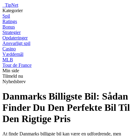
_
TipNet
Kategorier
Spil
Ratings
Bonus
Strategier
Opdateringer
Ansvarligt spil
Casino
Væddemål
MLB
Tour de France
Min side
Tilmeld nu
Nyhedsbrev
Danmarks Billigste Bil: Sådan
Finder Du Den Perfekte Bil Til
Den Rigtige Pris
At finde Danmarks billigste bil kan være en udfordrende, men