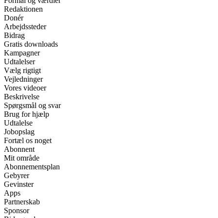
Formål og værdier
Redaktionen
Donér
Arbejdssteder
Bidrag
Gratis downloads
Kampagner
Udtalelser
Vælg rigtigt
Vejledninger
Vores videoer
Beskrivelse
Spørgsmål og svar
Brug for hjælp
Udtalelse
Jobopslag
Fortæl os noget
Abonnent
Mit område
Abonnementsplan
Gebyrer
Gevinster
Apps
Partnerskab
Sponsor