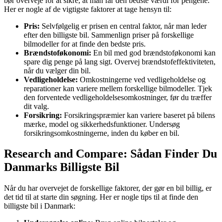
bør overveje for at sikre, at man får den bedste værdi for pengene.
Her er nogle af de vigtigste faktorer at tage hensyn til:
Pris:
Selvfølgelig er prisen en central faktor, når man leder
efter den billigste bil. Sammenlign priser på forskellige
bilmodeller for at finde den bedste pris.
Brændstoføkonomi:
En bil med god brændstoføkonomi kan
spare dig penge på lang sigt. Overvej brændstofeffektiviteten,
når du vælger din bil.
Vedligeholdelse:
Omkostningerne ved vedligeholdelse og
reparationer kan variere mellem forskellige bilmodeller. Tjek
den forventede vedligeholdelsesomkostninger, før du træffer
dit valg.
Forsikring:
Forsikringspræmier kan variere baseret på bilens
mærke, model og sikkerhedsfunktioner. Undersøg
forsikringsomkostningerne, inden du køber en bil.
Research and Compare: Sådan Finder Du
Danmarks Billigste Bil
Når du har overvejet de forskellige faktorer, der gør en bil billig, er
det tid til at starte din søgning. Her er nogle tips til at finde den
billigste bil i Danmark: