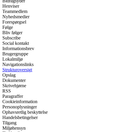
Bidragsyder
Henviser
Teammedlem
Nyhedsmedier
Forespørgsel
Følge
Bliv følger
Subscribe
Social kontakt
Informationsbrev
Brugergruppe
Lokalmiljø
Navigationslinks
Strukturoversigt
Opslag
Dokumenter
Skrivehjørne
RSS
Paragraffer
Cookieinformation
Personoplysninger
Ophavsretlig beskyttelse
Handelsbetingelser
Tilgang
Miljøhensyn