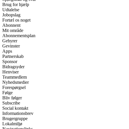
Brug for hjælp
Udtalelse
Jobopslag
Fortæl os noget
Abonnent
Mit område
Abonnementsplan
Gebyrer
Gevinster
Apps
Partnerskab
Sponsor
Bidragsyder
Henviser
Teammedlem
Nyhedsmedier
Forespørgsel
Følge
Bliv følger
Subscribe
Social kontakt
Informationsbrev
Brugergruppe
Lokalmiljø
Navigationslinks