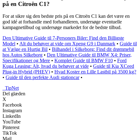
på en Citroën C1?
For at sikre sig den bedste pris på en Citroën C1 kan det være en
god idé at forhandle med forhandleren, undersøge eventuelle
kampagnetilbud og undersøge markedet for de bedste tilbud.
Den Ultimative Guide til 7-Personers Biler: Find den Billigste
Model
•
Alt du behøver at vide om Xpeng G9 i Danmark
•
Guide til
at Vælge en Hurtig Bil
•
Bilhandel i Silkeborg: Find dit drømmebil
hos Autos Silkeborg
•
Den Ultimative Guide til BMW X4: Priser,
Specifikationer og Mere
•
Komplet Guide til BMW F10
•
Ford
Kuga Leasing: Alt, hvad du behøver at vide
•
Guide til Kia XCeed
Plug-in Hybrid (PHEV)
•
Hvad Koster en Lille Lastbil på 3500 kg?
•
Guide til den perfekte Audi stationcar
•
_
TipNet
Del glæden
X
Facebook
Instagram
LinkedIn
YouTube
Pinterest
TikTok
Mail