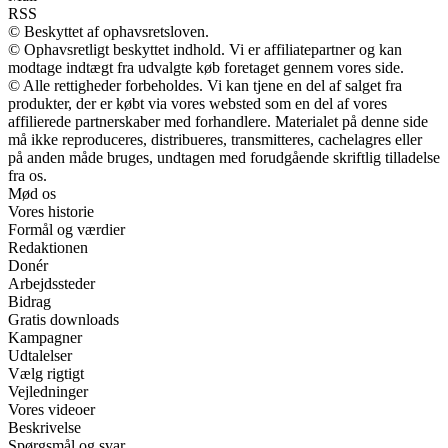
RSS
© Beskyttet af ophavsretsloven.
© Ophavsretligt beskyttet indhold. Vi er affiliatepartner og kan
modtage indtægt fra udvalgte køb foretaget gennem vores side.
© Alle rettigheder forbeholdes. Vi kan tjene en del af salget fra
produkter, der er købt via vores websted som en del af vores
affilierede partnerskaber med forhandlere. Materialet på denne side
må ikke reproduceres, distribueres, transmitteres, cachelagres eller
på anden måde bruges, undtagen med forudgående skriftlig tilladelse
fra os.
Mød os
Vores historie
Formål og værdier
Redaktionen
Donér
Arbejdssteder
Bidrag
Gratis downloads
Kampagner
Udtalelser
Vælg rigtigt
Vejledninger
Vores videoer
Beskrivelse
Spørgsmål og svar