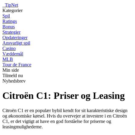
_
TipNet
Kategorier
Spil
Ratings
Bonus
Strategier
Opdateringer
Ansvarligt spil
Casino
Væddemål
MLB
Tour de France
Min side
Tilmeld nu
Nyhedsbrev
Citroën C1: Priser og Leasing
Citroën C1 er en populær bybil kendt for sit karakteristiske design
og økonomiske kørsel. Hvis du overvejer at investere i en Citroën
C1, er det vigtigt at have en god forståelse for priserne og
leasingmulighederne.