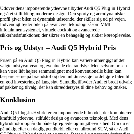
Udover dens imponerende ydeevne tilbyder Audi Q5 Plug-in-Hybrid
også et stilfuldt og moderne design. Den sporty og aerodynamiske
profil giver bilen et dynamisk udseende, der skiller sig ud på vejen.
Indvendigt byder bilen på avanceret teknologi såsom MMI
infotainmentsystemet, virtuele cockpit og avancerede
sikkerhedsfunktioner, der sikrer en behagelig og sikker køreoplevelse.
Pris og Udstyr – Audi Q5 Hybrid Pris
Prisen på en Audi Q5 Plug-in-Hybrid kan variere afhængigt af det
valgte udstyrsniveau og eventuelle ekstraudstyr. Men selvom prisen
kan være lidt højere sammenlignet med konventionelle biler, kan
besparelserne på brændstof og den miljømæssige fordel gøre bilen til
en god investering på lang sigt. Samtidig tilbyder Audi et bredt udvalg
af pakker og tilvalg, der kan skræddersyes til dine behov og ønsker.
Konklusion
Audi Q5 Plug-in-Hybrid er en imponerende bilmodel, der kombinerer
kraftfuld ydeevne, stilfuldt design og avanceret teknologi. Med dens
hybridmotor opnår du både køreglæde og miljøbevidsthed. Om du er
på udkig efter en daglig pendlerbil eller en allround SUV, så er Audi