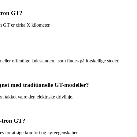
-tron GT?
n GT er cirka X kilometer.
ler offentlige ladestandere, som findes på forskellige steder.
et med traditionelle GT-modeller?
 takket være den elektriske drivlinje.
 e-tron GT?
ges for at øge komfort og køreegenskaber.