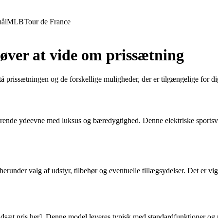
ål
MLB
Tour de France
øver at vide om prissætning
rstå prissætningen og de forskellige muligheder, der er tilgængelige for 
ende ydeevne med luksus og bæredygtighed. Denne elektriske sportsvogn
erunder valg af udstyr, tilbehør og eventuelle tillægsydelser. Det er vig
dsæt pris her]. Denne model leveres typisk med standardfunktioner og ud