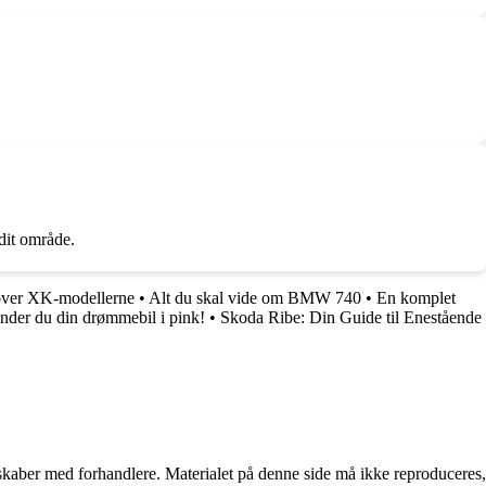
dit område.
over XK-modellerne
•
Alt du skal vide om BMW 740
•
En komplet
finder du din drømmebil i pink!
•
Skoda Ribe: Din Guide til Enestående
erskaber med forhandlere. Materialet på denne side må ikke reproduceres,