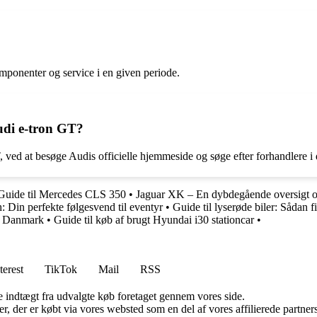
mponenter og service i en given periode.
udi e-tron GT?
 ved at besøge Audis officielle hjemmeside og søge efter forhandlere i 
Guide til Mercedes CLS 350
•
Jaguar XK – En dybdegående oversigt 
 Din perfekte følgesvend til eventyr
•
Guide til lyserøde biler: Sådan 
 i Danmark
•
Guide til køb af brugt Hyundai i30 stationcar
•
terest
TikTok
Mail
RSS
e indtægt fra udvalgte køb foretaget gennem vores side.
ter, der er købt via vores websted som en del af vores affilierede partn