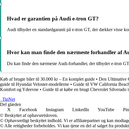
Hvad er garantien på Audi e-tron GT?
Audi tilbyder en standardgaranti på e-tron GT, der dækker visse ko
Hvor kan man finde den nærmeste forhandler af A
Du kan finde den nærmeste Audi-forhandler, der tilbyder e-tron GT,
Køb af brugte biler til 30.000 kr – En komplet guide
•
Den Ultimative 
guide til Hyundai Veloster-modellerne
•
Guide til VW California Beach:
Komfort og Ydeevne
•
Guide til at købe en brugt Chevrolet Silverado
_
TipNet
Del glæden
X
Facebook
Instagram
LinkedIn
YouTube
Pin
© Beskyttet af ophavsretsloven.
© Ophavsretligt beskyttet indhold. Vi er affiliatepartner og kan modtag
© Alle rettigheder forbeholdes. Vi kan tjene en del af salget fra produk