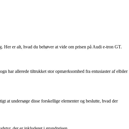
dig. Her er alt, hvad du behøver at vide om prisen på Audi e-tron GT.
 har allerede tiltrukket stor opmærksomhed fra entusiaster af elbiler
tigt at undersøge disse forskellige elementer og beslutte, hvad der
styr, der er inkluderet i grundprisen.