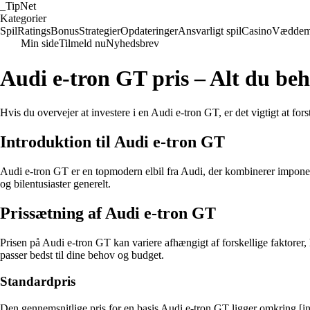
_
TipNet
Kategorier
Spil
Ratings
Bonus
Strategier
Opdateringer
Ansvarligt spil
Casino
Væddem
Min side
Tilmeld nu
Nyhedsbrev
Audi e-tron GT pris – Alt du beh
Hvis du overvejer at investere i en Audi e-tron GT, er det vigtigt at fo
Introduktion til Audi e-tron GT
Audi e-tron GT er en topmodern elbil fra Audi, der kombinerer imponer
og bilentusiaster generelt.
Prissætning af Audi e-tron GT
Prisen på Audi e-tron GT kan variere afhængigt af forskellige faktorer, h
passer bedst til dine behov og budget.
Standardpris
Den gennemsnitlige pris for en basis Audi e-tron GT ligger omkring [in