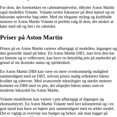
For dem, der foretrækker en cabrioletoplevelse, tilbyder Aston Martin
også modellen Volante. Volante-serien fokuserer på åben kørsel og en
luksuriøs oplevelse bag rattet. Med sin elegante styling og kraftfulde
motorer er Aston Martin Volante et perfekt valg til dem, der ønsker at
køre med stil og fart i en cabriolet.
Priser på Aston Martin
Prisen på en Aston Martin varierer afhængigt af modellen, årgangen og
den generelle stand på bilen. En Aston Martin DB5, især hvis den har
en historie og er velbevaret, kan have en betydelig pris på markedet på
grund af sin ikoniske status og sjældenhed.
En Aston Martin DB8 kan være en mere overkommelig mulighed
sammenlignet med en DB5, selvom prisen stadig reflekterer bilens
kvalitet og ydeevne. Med avancerede teknologier og stærke motorer
kommer en DB8 med en pris, der afspejler bilens status som en
moderne luksusbil fra Aston Martin.
Volante-modellerne kan variere i pris afhængigt af årgangen og
ekstraudstyret. En Aston Martin Volante med lavt kilometertal og i en
god stand kan have en højere pris sammenlignet med en ældre model.
Det er vigtigt at overveje ens budget og behov, når man kigger på