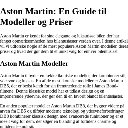
Aston Martin: En Guide til
Modeller og Priser
Aston Martin er kendt for sine elegante og luksuriøse biler, der har
fanget opmærksomheden hos bilentusiaster verden over. I denne artikel
vil vi udforske nogle af de mest populære Aston Martin-modeller, deres
priser og hvad der gør dem til et unikt valg for enhver bilentusiast.
Aston Martin Modeller
Aston Martin tilbyder en række ikoniske modeller, der kombinerer stil,
ydeevne og luksus. En af de mest ikoniske modeller er Aston Martin
DB5, der er bedst kendt for sin fremtrædende rolle i James Bond-
filmene. Denne klassiske model har et tidløst design og en
imponerende ydeevne, der gør den til en favorit blandt bilentusiaster.
En anden populær model er Aston Martin DB8, der bygger videre på
arven fra DB5 og tilføjer moderne teknologi og ydeevneforbedringer.
DB8 kombinerer klassisk design med avancerede funktioner og er et
ideelt valg for dem, der søger en blanding af fortidens charme og
nutidens teknologi.