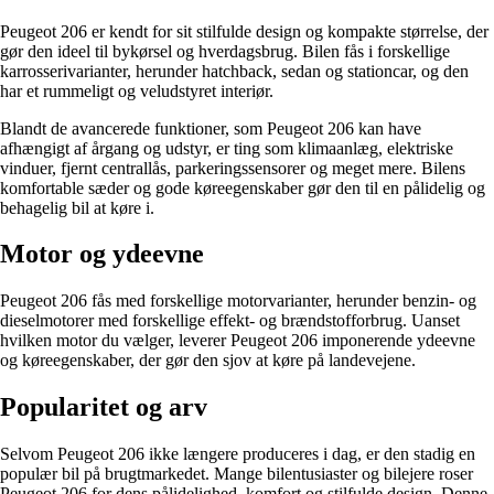
Peugeot 206 er kendt for sit stilfulde design og kompakte størrelse, der
gør den ideel til bykørsel og hverdagsbrug. Bilen fås i forskellige
karrosserivarianter, herunder hatchback, sedan og stationcar, og den
har et rummeligt og veludstyret interiør.
Blandt de avancerede funktioner, som Peugeot 206 kan have
afhængigt af årgang og udstyr, er ting som klimaanlæg, elektriske
vinduer, fjernt centrallås, parkeringssensorer og meget mere. Bilens
komfortable sæder og gode køreegenskaber gør den til en pålidelig og
behagelig bil at køre i.
Motor og ydeevne
Peugeot 206 fås med forskellige motorvarianter, herunder benzin- og
dieselmotorer med forskellige effekt- og brændstofforbrug. Uanset
hvilken motor du vælger, leverer Peugeot 206 imponerende ydeevne
og køreegenskaber, der gør den sjov at køre på landevejene.
Popularitet og arv
Selvom Peugeot 206 ikke længere produceres i dag, er den stadig en
populær bil på brugtmarkedet. Mange bilentusiaster og bilejere roser
Peugeot 206 for dens pålidelighed, komfort og stilfulde design. Denne