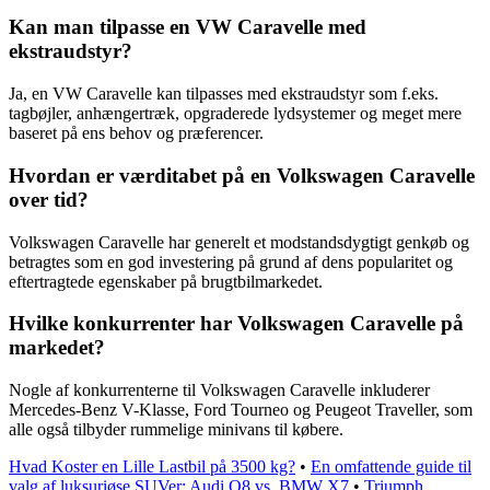
Kan man tilpasse en VW Caravelle med
ekstraudstyr?
Ja, en VW Caravelle kan tilpasses med ekstraudstyr som f.eks.
tagbøjler, anhængertræk, opgraderede lydsystemer og meget mere
baseret på ens behov og præferencer.
Hvordan er værditabet på en Volkswagen Caravelle
over tid?
Volkswagen Caravelle har generelt et modstandsdygtigt genkøb og
betragtes som en god investering på grund af dens popularitet og
eftertragtede egenskaber på brugtbilmarkedet.
Hvilke konkurrenter har Volkswagen Caravelle på
markedet?
Nogle af konkurrenterne til Volkswagen Caravelle inkluderer
Mercedes-Benz V-Klasse, Ford Tourneo og Peugeot Traveller, som
alle også tilbyder rummelige minivans til købere.
Hvad Koster en Lille Lastbil på 3500 kg?
•
En omfattende guide til
valg af luksuriøse SUVer: Audi Q8 vs. BMW X7
•
Triumph