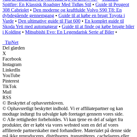
Spitfire: En Klassisk Roadster Med Tidløs Stil
•
Guide til Peugeot
308 Cabriolet
•
Den moderne og kraftfulde Volvo S90 T8: En
dybdegående gennemgang
•
Guide til at købe en brugt Toyota i
Varde
•
Den ultimative guide til Fiat 600
•
En komplet guide til
Skoda Yeti med automatgear
•
Guide til at finde og købe brugte biler
i Kolding
•
Mitsubishi Evo: En Legendarisk Serie af Biler
•
_
TipNet
Del glæden
X
Facebook
Instagram
LinkedIn
YouTube
Pinterest
TikTok
Mail
RSS
© Beskyttet af ophavsretsloven.
© Ophavsretligt beskyttet indhold. Vi er affiliatepartner og kan
modtage indtægt fra udvalgte køb foretaget gennem vores side.
© Alle rettigheder forbeholdes. Vi kan tjene en del af salget fra
produkter, der er købt via vores websted som en del af vores
affilierede partnerskaber med forhandlere. Materialet på denne side
må ikke reproduceres, distribueres, transmitteres, cachelagres eller