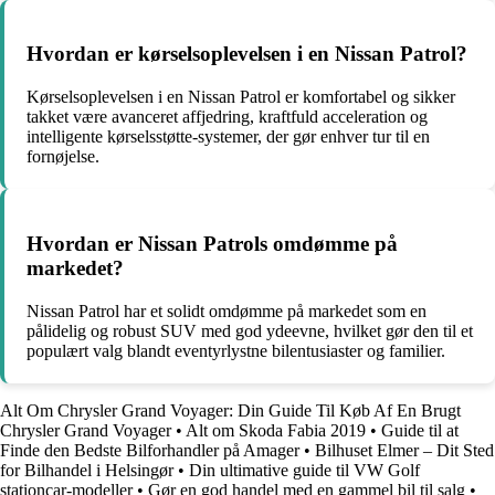
Hvordan er kørselsoplevelsen i en Nissan Patrol?
Kørselsoplevelsen i en Nissan Patrol er komfortabel og sikker
takket være avanceret affjedring, kraftfuld acceleration og
intelligente kørselsstøtte-systemer, der gør enhver tur til en
fornøjelse.
Hvordan er Nissan Patrols omdømme på
markedet?
Nissan Patrol har et solidt omdømme på markedet som en
pålidelig og robust SUV med god ydeevne, hvilket gør den til et
populært valg blandt eventyrlystne bilentusiaster og familier.
Alt Om Chrysler Grand Voyager: Din Guide Til Køb Af En Brugt
Chrysler Grand Voyager
•
Alt om Skoda Fabia 2019
•
Guide til at
Finde den Bedste Bilforhandler på Amager
•
Bilhuset Elmer – Dit Sted
for Bilhandel i Helsingør
•
Din ultimative guide til VW Golf
stationcar-modeller
•
Gør en god handel med en gammel bil til salg
•