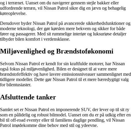
og i terrænet. Uanset om du navigerer gennem stejle bakker eller
udfordrende terræn, vil Nissan Patrol sikre dig en jævn og behagelig
køreoplevelse.
Derudover byder Nissan Patrol på avancerede sikkerhedsfunktioner og
moderne teknologi, der gør kørslen mere bekvem og sikker for både
fører og passagerer. Med sit rummelige interiør og luksuriøse detaljer
tilbyder bilen komfort i verdensklasse.
Miljøvenlighed og Brændstoføkonomi
Selvom Nissan Patrol er kendt for sin kraftfulde motorer, har Nissan
også fokus på miljøvenlighed. Bilen er designet til at være mere
brændstofeffektiv og have lavere emissionsniveauer sammenlignet med
tidligere modeller. Dette gør Nissan Patrol til et mere bæredygtigt valg
for bilentusiaster.
Afsluttende tanker
Samlet set er Nissan Patrol en imponerende SUV, der lever op til sit ry
som en pålidelig og robust bilmodel. Uanset om du er på udkig efter en
bil til off-road eventyr eller til familiens daglige pendling, vil Nissan
Patrol imødekomme dine behov med stil og ydeevne.