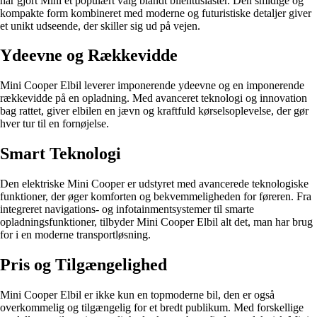
har gjort Mini et populært valg blandt bilentusiaster. Den smidige og
kompakte form kombineret med moderne og futuristiske detaljer giver
et unikt udseende, der skiller sig ud på vejen.
Ydeevne og Rækkevidde
Mini Cooper Elbil leverer imponerende ydeevne og en imponerende
rækkevidde på en opladning. Med avanceret teknologi og innovation
bag rattet, giver elbilen en jævn og kraftfuld kørselsoplevelse, der gør
hver tur til en fornøjelse.
Smart Teknologi
Den elektriske Mini Cooper er udstyret med avancerede teknologiske
funktioner, der øger komforten og bekvemmeligheden for føreren. Fra
integreret navigations- og infotainmentsystemer til smarte
opladningsfunktioner, tilbyder Mini Cooper Elbil alt det, man har brug
for i en moderne transportløsning.
Pris og Tilgængelighed
Mini Cooper Elbil er ikke kun en topmoderne bil, den er også
overkommelig og tilgængelig for et bredt publikum. Med forskellige