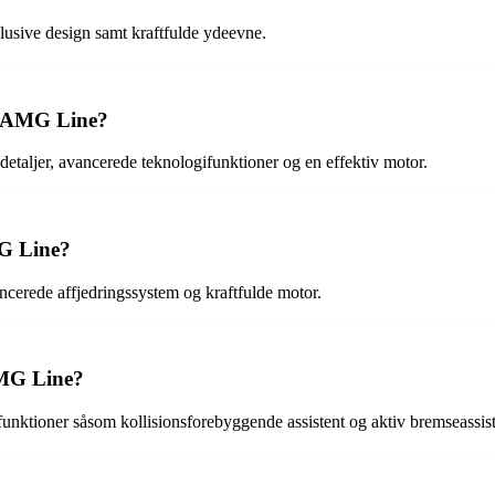
usive design samt kraftfulde ydeevne.
50 AMG Line?
detaljer, avancerede teknologifunktioner og en effektiv motor.
MG Line?
cerede affjedringssystem og kraftfulde motor.
AMG Line?
ktioner såsom kollisionsforebyggende assistent og aktiv bremseassist