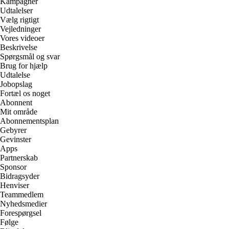
Kampagner
Udtalelser
Vælg rigtigt
Vejledninger
Vores videoer
Beskrivelse
Spørgsmål og svar
Brug for hjælp
Udtalelse
Jobopslag
Fortæl os noget
Abonnent
Mit område
Abonnementsplan
Gebyrer
Gevinster
Apps
Partnerskab
Sponsor
Bidragsyder
Henviser
Teammedlem
Nyhedsmedier
Forespørgsel
Følge