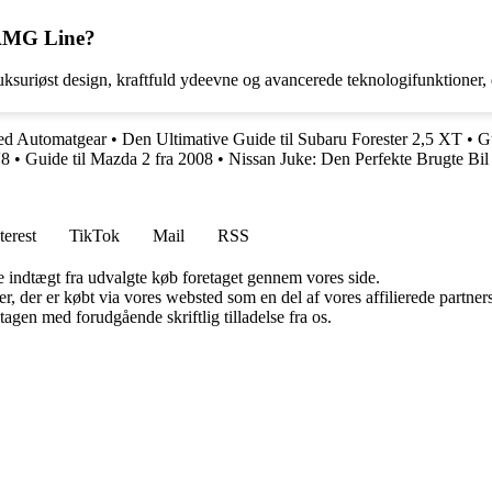
 AMG Line?
uriøst design, kraftfuld ydeevne og avancerede teknologifunktioner, 
ed Automatgear
•
Den Ultimative Guide til Subaru Forester 2,5 XT
•
G
V8
•
Guide til Mazda 2 fra 2008
•
Nissan Juke: Den Perfekte Brugte Bil
terest
TikTok
Mail
RSS
e indtægt fra udvalgte køb foretaget gennem vores side.
ter, der er købt via vores websted som en del af vores affilierede partn
tagen med forudgående skriftlig tilladelse fra os.