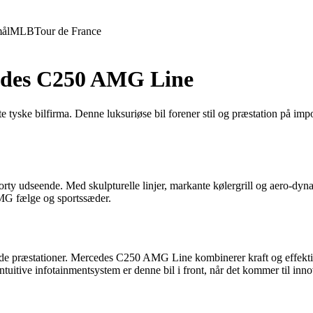
ål
MLB
Tour de France
cedes C250 AMG Line
 tyske bilfirma. Denne luksuriøse bil forener stil og præstation på 
ty udseende. Med skulpturelle linjer, markante kølergrill og aero-dyn
 AMG fælge og sportssæder.
ende præstationer. Mercedes C250 AMG Line kombinerer kraft og effekti
tuitive infotainmentsystem er denne bil i front, når det kommer til inno