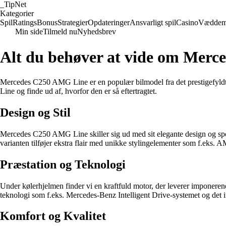
_
TipNet
Kategorier
Spil
Ratings
Bonus
Strategier
Opdateringer
Ansvarligt spil
Casino
Væddem
Min side
Tilmeld nu
Nyhedsbrev
Alt du behøver at vide om Mer
Mercedes C250 AMG Line er en populær bilmodel fra det prestigefyldte
Line og finde ud af, hvorfor den er så eftertragtet.
Design og Stil
Mercedes C250 AMG Line skiller sig ud med sit elegante design og spor
varianten tilføjer ekstra flair med unikke stylingelementer som f.eks.
Præstation og Teknologi
Under kølerhjelmen finder vi en kraftfuld motor, der leverer imponer
teknologi som f.eks. Mercedes-Benz Intelligent Drive-systemet og det in
Komfort og Kvalitet