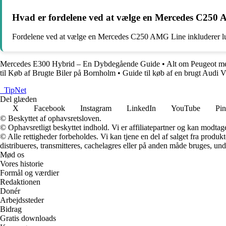
Hvad er fordelene ved at vælge en Mercedes C250
Fordelene ved at vælge en Mercedes C250 AMG Line inkluderer luks
Mercedes E300 Hybrid – En Dybdegående Guide
•
Alt om Peugeot m
til Køb af Brugte Biler på Bornholm
•
Guide til køb af en brugt Audi 
_
TipNet
Del glæden
X
Facebook
Instagram
LinkedIn
YouTube
Pin
© Beskyttet af ophavsretsloven.
© Ophavsretligt beskyttet indhold. Vi er affiliatepartner og kan modtag
© Alle rettigheder forbeholdes. Vi kan tjene en del af salget fra produk
distribueres, transmitteres, cachelagres eller på anden måde bruges, und
Mød os
Vores historie
Formål og værdier
Redaktionen
Donér
Arbejdssteder
Bidrag
Gratis downloads