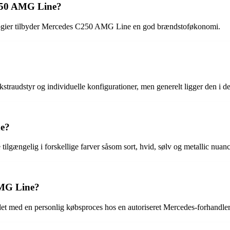
250 AMG Line?
logier tilbyder Mercedes C250 AMG Line en god brændstoføkonomi.
audstyr og individuelle konfigurationer, men generelt ligger den i de
ne?
ængelig i forskellige farver såsom sort, hvid, sølv og metallic nuanc
AMG Line?
ed en personlig købsproces hos en autoriseret Mercedes-forhandler me