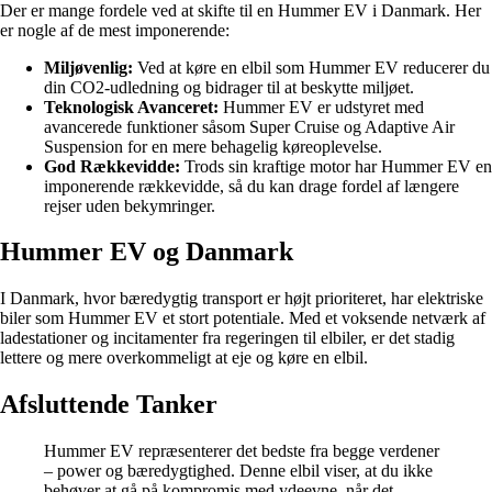
Der er mange fordele ved at skifte til en Hummer EV i Danmark. Her
er nogle af de mest imponerende:
Miljøvenlig:
Ved at køre en elbil som Hummer EV reducerer du
din CO2-udledning og bidrager til at beskytte miljøet.
Teknologisk Avanceret:
Hummer EV er udstyret med
avancerede funktioner såsom Super Cruise og Adaptive Air
Suspension for en mere behagelig køreoplevelse.
God Rækkevidde:
Trods sin kraftige motor har Hummer EV en
imponerende rækkevidde, så du kan drage fordel af længere
rejser uden bekymringer.
Hummer EV og Danmark
I Danmark, hvor bæredygtig transport er højt prioriteret, har elektriske
biler som Hummer EV et stort potentiale. Med et voksende netværk af
ladestationer og incitamenter fra regeringen til elbiler, er det stadig
lettere og mere overkommeligt at eje og køre en elbil.
Afsluttende Tanker
Hummer EV repræsenterer det bedste fra begge verdener
– power og bæredygtighed. Denne elbil viser, at du ikke
behøver at gå på kompromis med ydeevne, når det