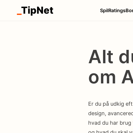
_
TipNet
Spil
Ratings
Bo
Alt 
om A
Er du på udkig ef
design, avancered
hvad du har brug 
og hvad du skal 