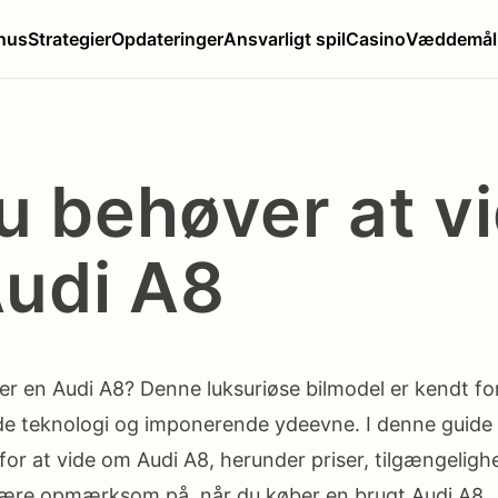
nus
Strategier
Opdateringer
Ansvarligt spil
Casino
Væddemål
du behøver at v
udi A8
ter en Audi A8? Denne luksuriøse bilmodel er kendt fo
e teknologi og imponerende ydeevne. I denne guide v
for at vide om Audi A8, herunder priser, tilgængelig
være opmærksom på, når du køber en brugt Audi A8.