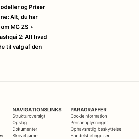
odeller og Priser
ne: Alt, du har
de om MG ZS
•
ashqai 2: Alt hvad
e til valg af den
NAVIGATIONSLINKS
PARAGRAFFER
Strukturoversigt
Cookieinformation
Opslag
Personoplysninger
Dokumenter
Ophavsretlig beskyttelse
ev
Skrivehjørne
Handelsbetingelser