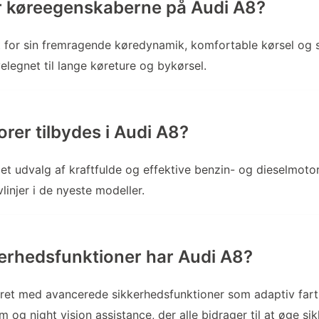
r køreegenskaberne på Audi A8?
 for sin fremragende køredynamik, komfortable kørsel og s
elegnet til lange køreture og bykørsel.
rer tilbydes i Audi A8?
 et udvalg af kraftfulde og effektive benzin- og dieselmoto
vlinjer i de nyeste modeller.
kerhedsfunktioner har Audi A8?
ret med avancerede sikkerhedsfunktioner som adaptiv fartpi
og night vision assistance, der alle bidrager til at øge s