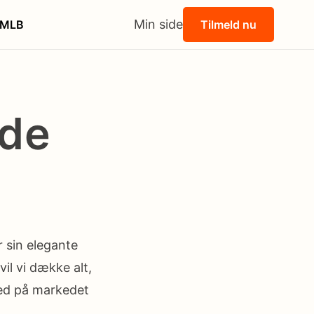
Min side
MLB
Tilmeld nu
ide
r sin elegante
il vi dække alt,
hed på markedet