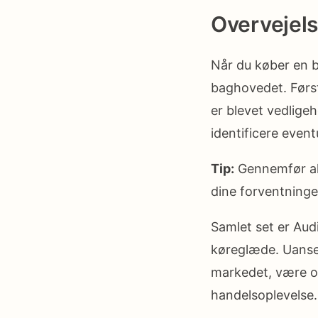
Overvejels
Når du køber en br
baghovedet. Først 
er blevet vedligeh
identificere event
Tip:
Gennemfør alt
dine forventninge
Samlet set er Aud
køreglæde. Uanset
markedet, være o
handelsoplevelse.