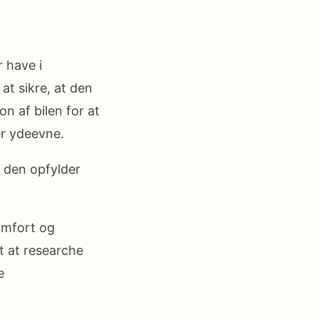
r have i
at sikre, at den
n af bilen for at
ler ydeevne.
t den opfylder
omfort og
t at researche
e