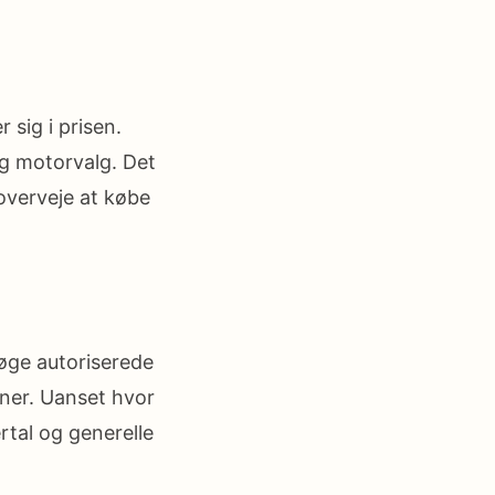
 sig i prisen.
og motorvalg. Det
 overveje at købe
søge autoriserede
oner. Uanset hvor
rtal og generelle