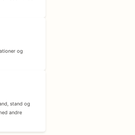
ationer og
and, stand og
 med andre