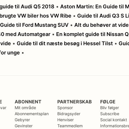
uide til Audi Q5 2018
•
Aston Martin: En Guide til M
f brugte VW biler hos VW Ribe
•
Guide til Audi Q3 S Li
Guide til Ford Mustang SUV
•
Alt du behøver at vi
V40 med Automatgear
•
En komplet guide til Nissan Q
 vide
•
Guide til dit næste besøg i Hessel Tilst
•
Guid
 for unge
•
E
ABONNENT
PARTNERSKAB
FØLGE
svar
Mit område
Sponsor
Bliv følger
Abonnementsplan
Bidragsyder
Subscribe
Gebyrer
Henviser
Social kontakt
Gevinster
Teammedlem
Informationsbr