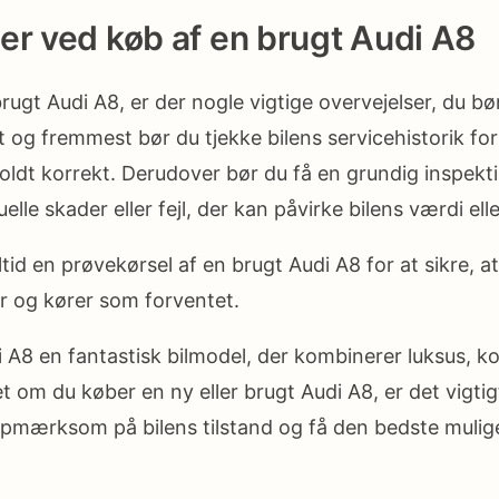
er ved køb af en brugt Audi A8
ugt Audi A8, er der nogle vigtige overvejelser, du bø
og fremmest bør du tjekke bilens servicehistorik for 
oldt korrekt. Derudover bør du få en grundig inspektio
uelle skader eller fejl, der kan påvirke bilens værdi el
id en prøvekørsel af en brugt Audi A8 for at sikre, a
r og kører som forventet.
i A8 en fantastisk bilmodel, der kombinerer luksus, k
 om du køber en ny eller brugt Audi A8, er det vigtig
pmærksom på bilens tilstand og få den bedste mulig