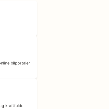
nline bilportaler
og kraftfulde